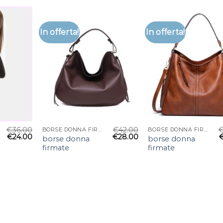
In offerta!
In offerta!
€
36.00
€
42.00
BORSE DONNA FIRMATE
BORSE DONNA FIRMATE
€
24.00
€
28.00
borse donna
borse donna
firmate
firmate