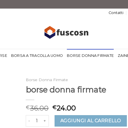
Contatti
RSE
BORSA A TRACOLLA UOMO
BORSE DONNA FIRMATE
ZAIN
Borse Donna Firmate
borse donna firmate
36.00
24.00
€
€
borse donna firmate quantità
AGGIUNGI AL CARRELLO