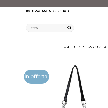
Salta
100% PAGAMENTO SICURO
ai
contenuti
Cerca:
HOME
SHOP
CARPISA BO
In offerta!