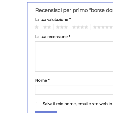
Recensisci per primo “borse d
La tua valutazione
*
1
2
3
4
5
La tua recensione
*
Nome
*
Salva il mio nome, email e sito web 