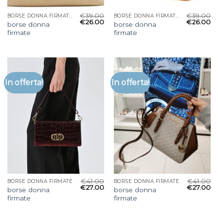
€
39.00
€
39.00
BORSE DONNA FIRMATE
BORSE DONNA FIRMATE
€
26.00
€
26.00
borse donna
borse donna
firmate
firmate
In offerta!
In offerta!
€
41.00
€
41.00
BORSE DONNA FIRMATE
BORSE DONNA FIRMATE
€
27.00
€
27.00
borse donna
borse donna
firmate
firmate