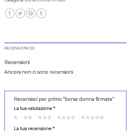
Categoria:
Borse Donna Firmate
RECENSIONI (0)
Recensioni
Ancora non ci sono recensioni.
Recensisci per primo “borse donna firmate”
La tua valutazione
*
1
2
3
4
5
La tua recensione
*