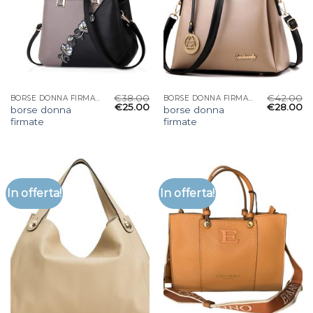
€
38.00
€
42.00
BORSE DONNA FIRMATE
BORSE DONNA FIRMATE
€
25.00
€
28.00
borse donna
borse donna
firmate
firmate
In offerta!
In offerta!