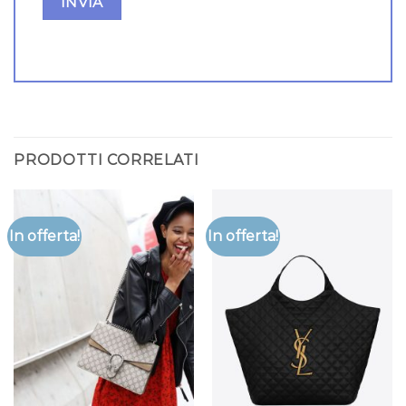
PRODOTTI CORRELATI
In offerta!
In offerta!