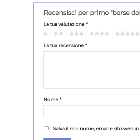
Recensisci per primo “borse d
La tua valutazione
*
1
2
3
4
5
La tua recensione
*
Nome
*
Salva il mio nome, email e sito web 