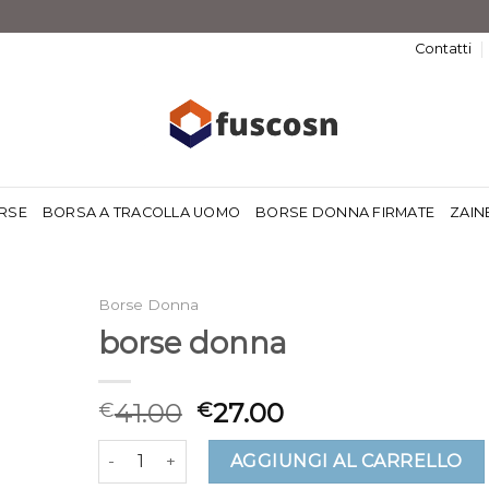
Contatti
RSE
BORSA A TRACOLLA UOMO
BORSE DONNA FIRMATE
ZAIN
Borse Donna
borse donna
41.00
27.00
€
€
borse donna quantità
AGGIUNGI AL CARRELLO