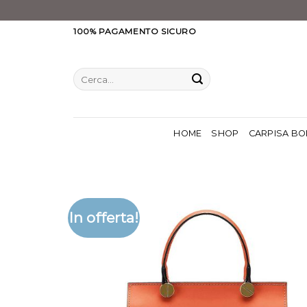
Salta
100% PAGAMENTO SICURO
ai
contenuti
Cerca:
HOME
SHOP
CARPISA BO
In offerta!