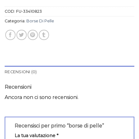
COD:
FU-33410823
Categoria:
Borse Di Pelle
RECENSIONI (0)
Recensioni
Ancora non ci sono recensioni.
Recensisci per primo “borse di pelle”
La tua valutazione
*