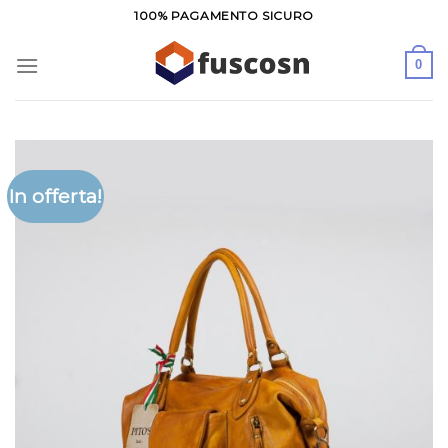
Salta
100% PAGAMENTO SICURO
ai
contenuti
0
In offerta!