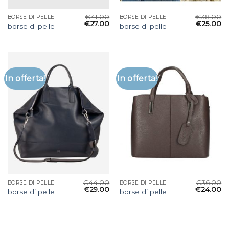
€
41.00
€
38.00
BORSE DI PELLE
BORSE DI PELLE
€
27.00
€
25.00
borse di pelle
borse di pelle
In offerta!
In offerta!
€
44.00
€
36.00
BORSE DI PELLE
BORSE DI PELLE
€
29.00
€
24.00
borse di pelle
borse di pelle