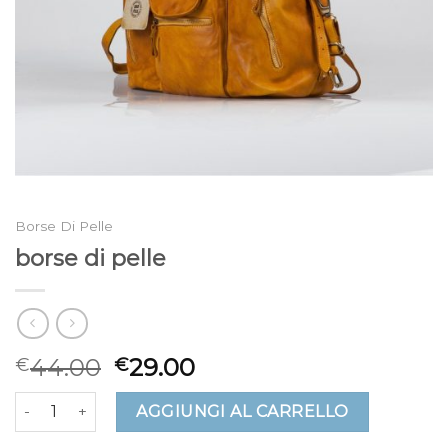
Borse Di Pelle
borse di pelle
44.00
29.00
€
€
borse di pelle quantità
AGGIUNGI AL CARRELLO