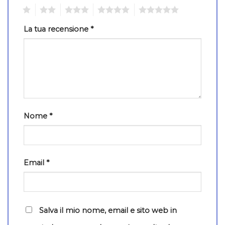
1
2
3
4
5
La tua recensione
*
Nome
*
Email
*
Salva il mio nome, email e sito web in