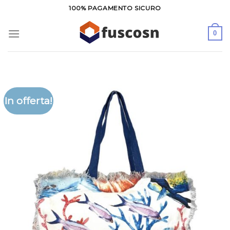
Salta
100% PAGAMENTO SICURO
ai
contenuti
0
In offerta!