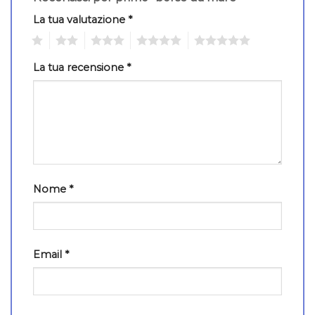
La tua valutazione
*
1
2
3
4
5
La tua recensione
*
Nome
*
Email
*