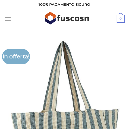
Salta
100% PAGAMENTO SICURO
ai
contenuti
0
In offerta!