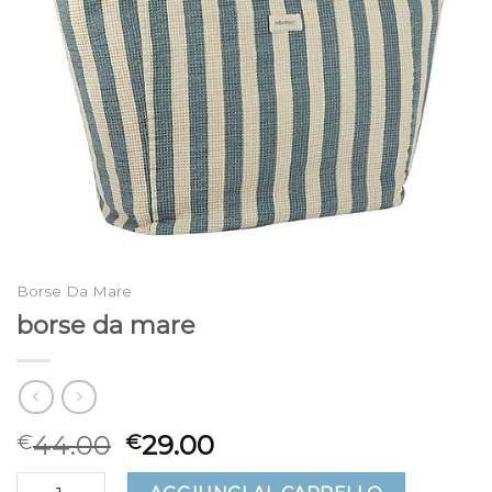
Borse Da Mare
borse da mare
44.00
29.00
€
€
borse da mare quantità