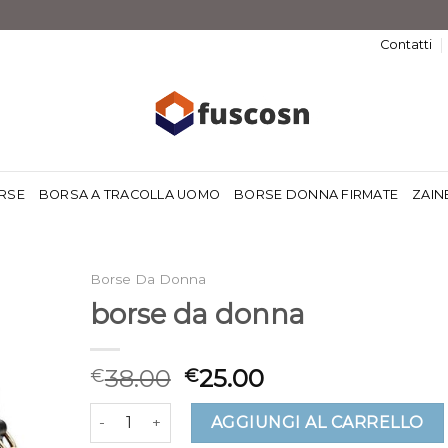
Contatti
RSE
BORSA A TRACOLLA UOMO
BORSE DONNA FIRMATE
ZAIN
Borse Da Donna
borse da donna
38.00
25.00
€
€
borse da donna quantità
AGGIUNGI AL CARRELLO