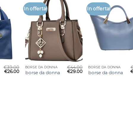
In offerta!
In offerta!
€
39.00
€
44.00
BORSE DA DONNA
BORSE DA DONNA
€
26.00
€
29.00
borse da donna
borse da donna