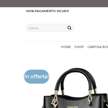
Salta
100% PAGAMENTO SICURO
ai
contenuti
Cerca:
HOME
SHOP
CARPISA BO
In offerta!