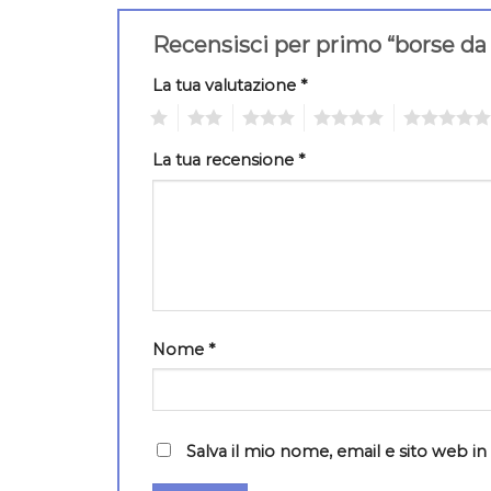
Recensisci per primo “borse d
La tua valutazione
*
1
2
3
4
5
La tua recensione
*
Nome
*
Salva il mio nome, email e sito web 