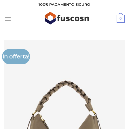
Salta
100% PAGAMENTO SICURO
ai
contenuti
0
In offerta!