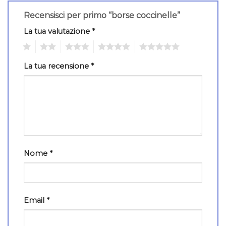
Recensisci per primo “borse coccinelle”
La tua valutazione
*
1
2
3
4
5
La tua recensione
*
Nome
*
Email
*