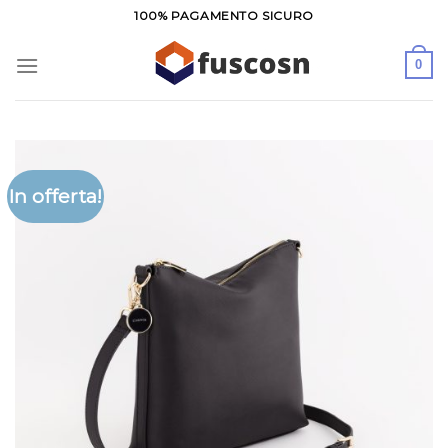
Salta
100% PAGAMENTO SICURO
ai
contenuti
0
In offerta!