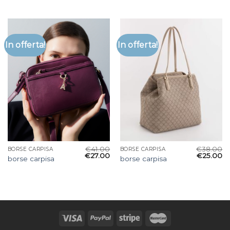
In offerta!
In offerta!
€
41.00
€
38.00
BORSE CARPISA
BORSE CARPISA
€
27.00
€
25.00
borse carpisa
borse carpisa