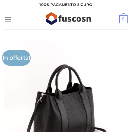
Salta
100% PAGAMENTO SICURO
ai
contenuti
0
In offerta!