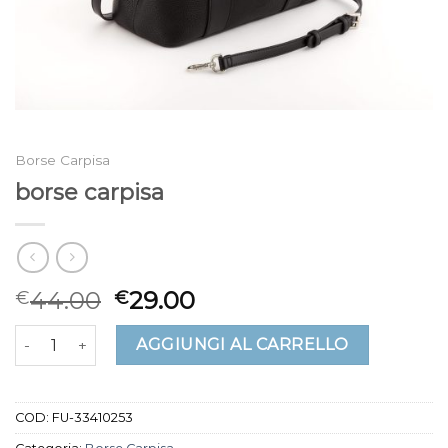
Borse Carpisa
borse carpisa
44.00
29.00
€
€
borse carpisa quantità
AGGIUNGI AL CARRELLO
COD:
FU-33410253