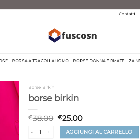
Contatti
RSE
BORSA A TRACOLLA UOMO
BORSE DONNA FIRMATE
ZAIN
Borse Birkin
borse birkin
38.00
25.00
€
€
borse birkin quantità
AGGIUNGI AL CARRELLO