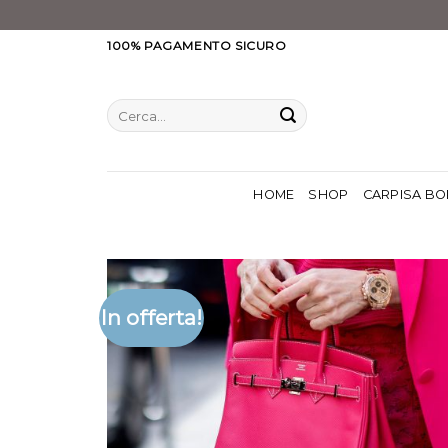
Salta
100% PAGAMENTO SICURO
ai
contenuti
Cerca:
HOME
SHOP
CARPISA BO
In offerta!