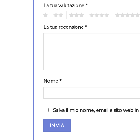
La tua valutazione
*
1
2
3
4
5
La tua recensione
*
Nome
*
Salva il mio nome, email e sito web 