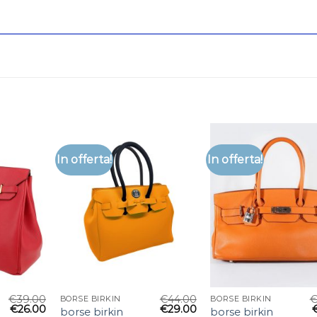
In offerta!
In offerta!
€
39.00
€
44.00
BORSE BIRKIN
BORSE BIRKIN
€
26.00
€
29.00
borse birkin
borse birkin