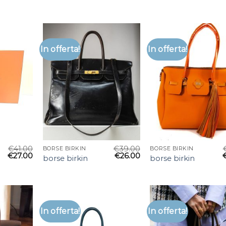
In offerta!
In offerta!
€
41.00
€
39.00
BORSE BIRKIN
BORSE BIRKIN
€
27.00
€
26.00
borse birkin
borse birkin
In offerta!
In offerta!