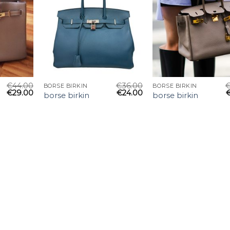
€
44.00
€
36.00
BORSE BIRKIN
BORSE BIRKIN
€
29.00
€
24.00
borse birkin
borse birkin