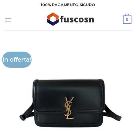
Salta
100% PAGAMENTO SICURO
ai
contenuti
0
In offerta!