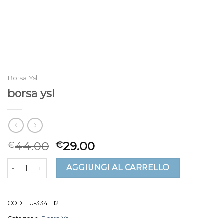
Borsa Ysl
borsa ysl
44.00
29.00
€
€
borsa ysl quantità
AGGIUNGI AL CARRELLO
COD:
FU-33411112