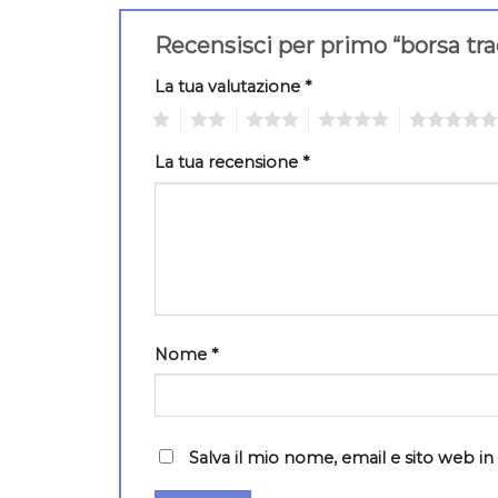
Recensisci per primo “borsa tr
La tua valutazione
*
1
2
3
4
5
La tua recensione
*
Nome
*
Salva il mio nome, email e sito web 