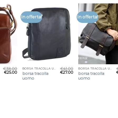
In offerta!
In offerta!
€
38.00
€
41.00
BORSA TRACOLLA UOMO
BORSA TRACOLLA UOMO
€
25.00
€
27.00
borsa tracolla
borsa tracolla
uomo
uomo