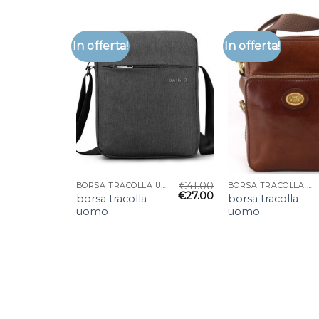
In offerta!
In offerta!
€
41.00
BORSA TRACOLLA UOMO
BORSA TRACOLLA UOMO
€
27.00
borsa tracolla
borsa tracolla
uomo
uomo