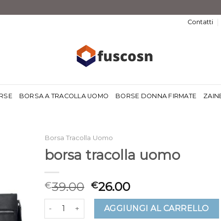
Contatti
RSE
BORSA A TRACOLLA UOMO
BORSE DONNA FIRMATE
ZAIN
Borsa Tracolla Uomo
borsa tracolla uomo
39.00
26.00
€
€
borsa tracolla uomo quantità
AGGIUNGI AL CARRELLO