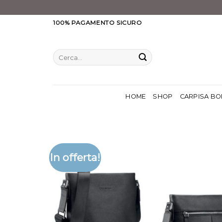
Salta
100% PAGAMENTO SICURO
ai
contenuti
Cerca:
HOME
SHOP
CARPISA BO
In offerta!