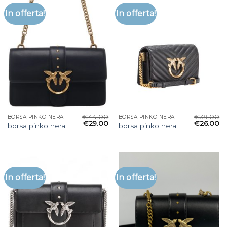
In offerta!
In offerta!
€
44.00
€
39.00
BORSA PINKO NERA
BORSA PINKO NERA
€
29.00
€
26.00
borsa pinko nera
borsa pinko nera
In offerta!
In offerta!