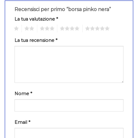
Recensisci per primo “borsa pinko nera”
La tua valutazione
*
1
2
3
4
5
La tua recensione
*
Nome
*
Email
*