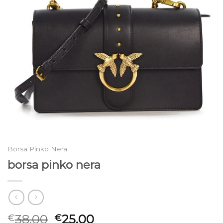
Borsa Pinko Nera
borsa pinko nera
38.00
25.00
€
€