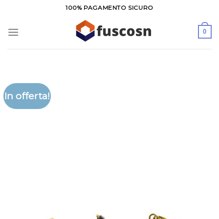
Salta
100% PAGAMENTO SICURO
ai
contenuti
0
In offerta!