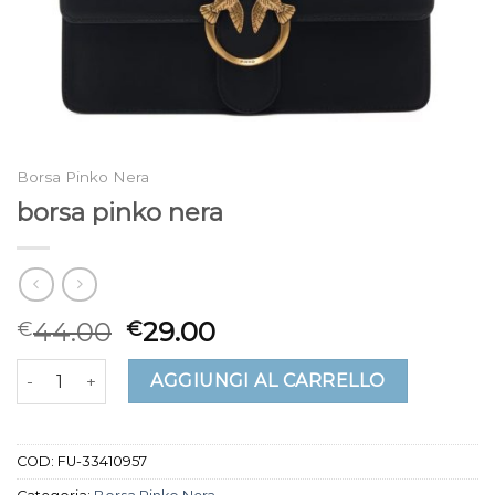
Borsa Pinko Nera
borsa pinko nera
44.00
29.00
€
€
borsa pinko nera quantità
AGGIUNGI AL CARRELLO
COD:
FU-33410957