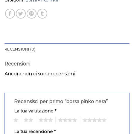
Categoria:
Borsa Pinko Nera
RECENSIONI (0)
Recensioni
Ancora non ci sono recensioni.
Recensisci per primo “borsa pinko nera”
La tua valutazione
*
1
2
3
4
5
La tua recensione
*