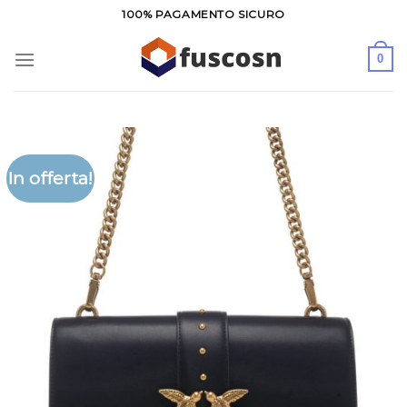
Salta
100% PAGAMENTO SICURO
ai
contenuti
0
In offerta!