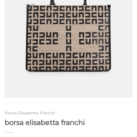
Borsa Elisabetta Franchi
borsa elisabetta franchi