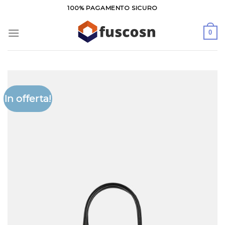
Salta
100% PAGAMENTO SICURO
ai
contenuti
0
In offerta!