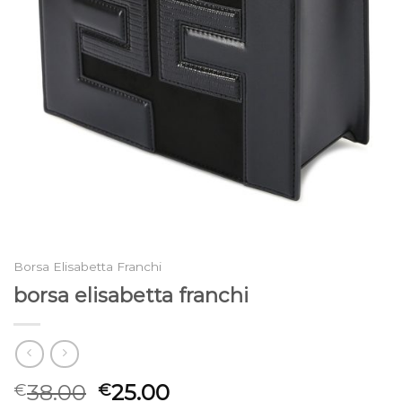
Borsa Elisabetta Franchi
borsa elisabetta franchi
38.00
25.00
€
€