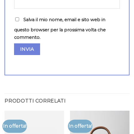
Salva il mio nome, email e sito web in
questo browser per la prossima volta che
commento.
PRODOTTI CORRELATI
In offerta!
In offerta!