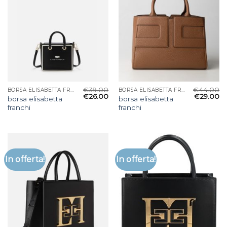
€
39.00
€
44.00
BORSA ELISABETTA FRANCHI
BORSA ELISABETTA FRANCHI
€
26.00
€
29.00
borsa elisabetta
borsa elisabetta
franchi
franchi
In offerta!
In offerta!