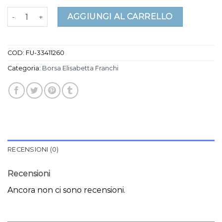
borsa elisabetta franchi quantità
AGGIUNGI AL CARRELLO
COD:
FU-33411260
Categoria:
Borsa Elisabetta Franchi
RECENSIONI (0)
Recensioni
Ancora non ci sono recensioni.