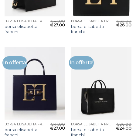
€
41.00
€
39.00
BORSA ELISABETTA FRANCHI
BORSA ELISABETTA FRANCHI
€
27.00
€
26.00
borsa elisabetta
borsa elisabetta
franchi
franchi
In offerta!
In offerta!
€
41.00
€
36.00
BORSA ELISABETTA FRANCHI
BORSA ELISABETTA FRANCHI
€
27.00
€
24.00
borsa elisabetta
borsa elisabetta
franchi
franchi