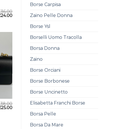
Borse Carpisa
€
36.00
Zaino Pelle Donna
€
24.00
Borse Ysl
Borselli Uomo Tracolla
Borsa Donna
Zaino
Borse Orciani
Borse Borbonese
Borse Uncinetto
Elisabetta Franchi Borse
€
38.00
€
25.00
Borsa Pelle
Borsa Da Mare