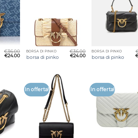
€
36.00
€
36.00
BORSA DI PINKO
BORSA DI PINKO
€
24.00
€
24.00
borsa di pinko
borsa di pinko
In offerta!
In offerta!