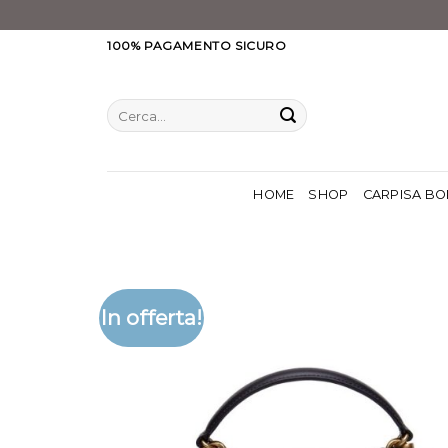
Salta
100% PAGAMENTO SICURO
ai
contenuti
Cerca:
HOME
SHOP
CARPISA BO
In offerta!