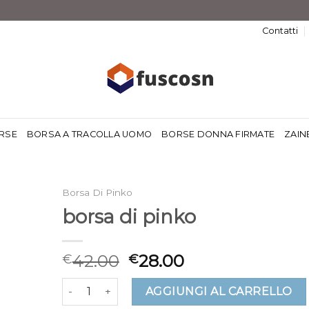
Contatti
RSE
BORSA A TRACOLLA UOMO
BORSE DONNA FIRMATE
ZAIN
Borsa Di Pinko
borsa di pinko
42.00
28.00
€
€
borsa di pinko quantità
AGGIUNGI AL CARRELLO