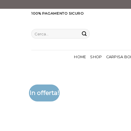
Salta
100% PAGAMENTO SICURO
ai
contenuti
Cerca:
HOME
SHOP
CARPISA BO
In offerta!