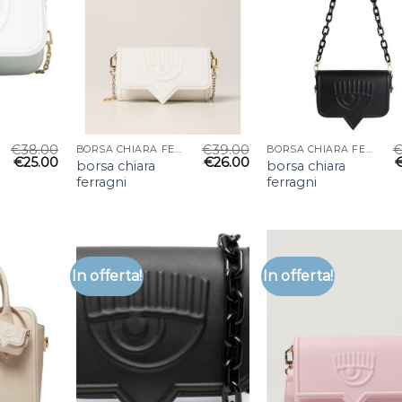
€
38.00
€
39.00
BORSA CHIARA FERRAGNI
BORSA CHIARA FERRAGNI
€
25.00
€
26.00
borsa chiara
borsa chiara
ferragni
ferragni
In offerta!
In offerta!