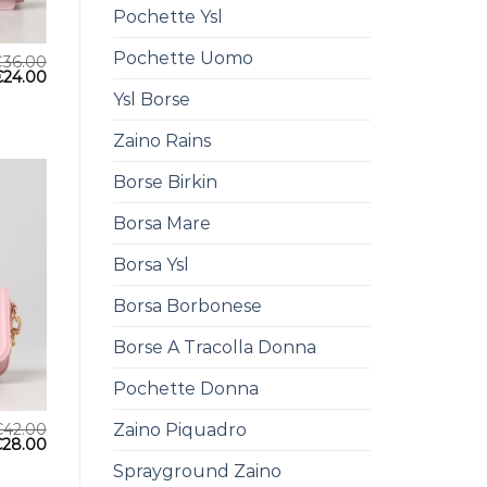
Pochette Ysl
Pochette Uomo
€
36.00
€
24.00
Ysl Borse
Zaino Rains
Borse Birkin
Borsa Mare
Borsa Ysl
Borsa Borbonese
Borse A Tracolla Donna
Pochette Donna
Zaino Piquadro
€
42.00
€
28.00
Sprayground Zaino