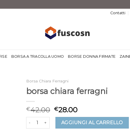
Contatti
RSE
BORSA A TRACOLLA UOMO
BORSE DONNA FIRMATE
ZAIN
Borsa Chiara Ferragni
borsa chiara ferragni
42.00
28.00
€
€
borsa chiara ferragni quantità
AGGIUNGI AL CARRELLO