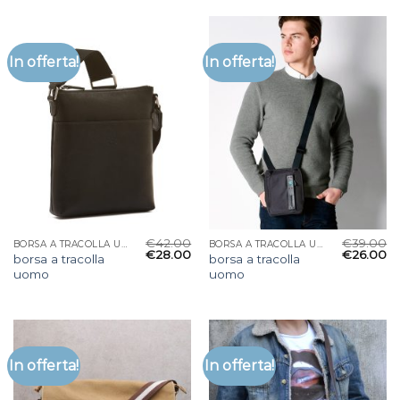
In offerta!
In offerta!
€
42.00
€
39.00
BORSA A TRACOLLA UOMO
BORSA A TRACOLLA UOMO
€
28.00
€
26.00
borsa a tracolla
borsa a tracolla
uomo
uomo
In offerta!
In offerta!