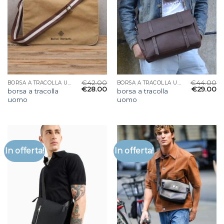
€
42.00
€
44.00
BORSA A TRACOLLA UOMO
BORSA A TRACOLLA UOMO
€
28.00
€
29.00
borsa a tracolla
borsa a tracolla
uomo
uomo
In offerta!
In offerta!