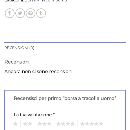
Categoria:
Borsa A Tracolla Uomo
RECENSIONI (0)
Recensioni
Ancora non ci sono recensioni.
Recensisci per primo “borsa a tracolla uomo”
La tua valutazione
*
1
2
3
4
5