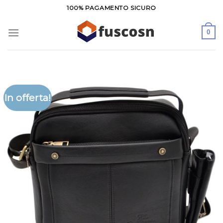
Salta
100% PAGAMENTO SICURO
ai
contenuti
0
In offerta!