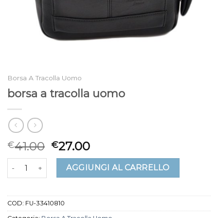
Borsa A Tracolla Uomo
borsa a tracolla uomo
41.00
27.00
€
€
borsa a tracolla uomo quantità
AGGIUNGI AL CARRELLO
COD:
FU-33410810