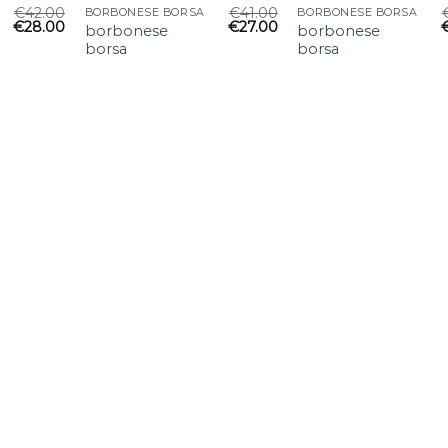
€
42.00
€
41.00
BORBONESE BORSA
BORBONESE BORSA
€
28.00
€
27.00
borbonese
borbonese
borsa
borsa