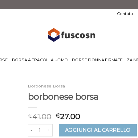
Contatti
RSE
BORSA A TRACOLLA UOMO
BORSE DONNA FIRMATE
ZAIN
Borbonese Borsa
borbonese borsa
41.00
27.00
€
€
borbonese borsa quantità
AGGIUNGI AL CARRELLO