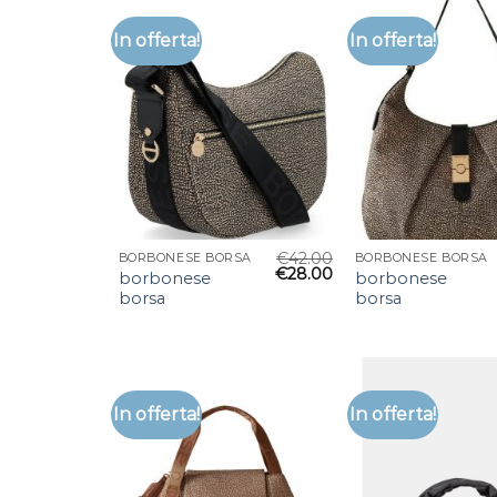
In offerta!
In offerta!
€
42.00
BORBONESE BORSA
BORBONESE BORSA
€
28.00
borbonese
borbonese
borsa
borsa
In offerta!
In offerta!