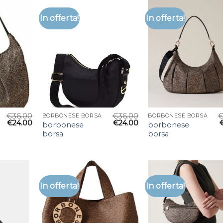
In offerta!
In offerta!
€
36.00
€
36.00
BORBONESE BORSA
BORBONESE BORSA
€
24.00
€
24.00
borbonese
borbonese
borsa
borsa
In offerta!
In offerta!