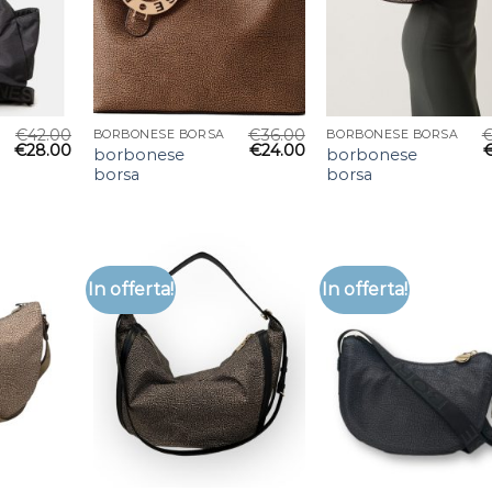
€
42.00
€
36.00
BORBONESE BORSA
BORBONESE BORSA
€
28.00
€
24.00
borbonese
borbonese
borsa
borsa
In offerta!
In offerta!