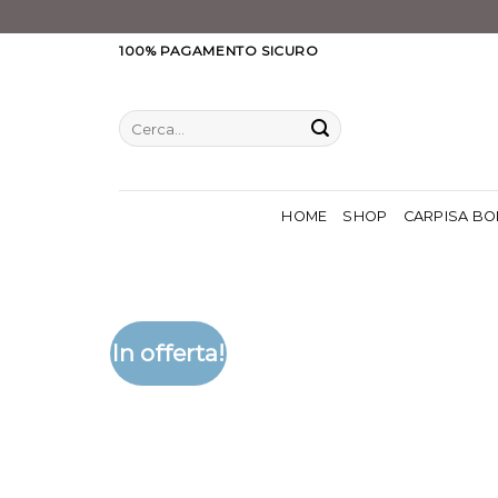
Salta
100% PAGAMENTO SICURO
ai
contenuti
Cerca:
HOME
SHOP
CARPISA BO
In offerta!