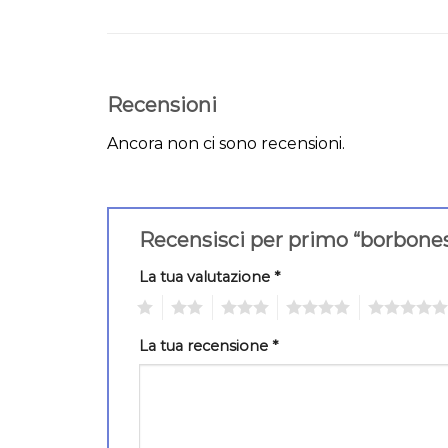
Recensioni
Ancora non ci sono recensioni.
Recensisci per primo “borbone
La tua valutazione
*
1
2
3
4
5
La tua recensione
*