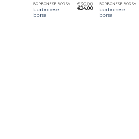
€
36.00
BORBONESE BORSA
BORBONESE BORSA
€
24.00
borbonese
borbonese
borsa
borsa