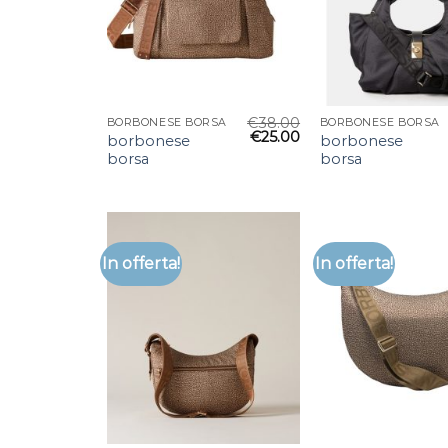
€
38.00
BORBONESE BORSA
BORBONESE BORSA
€
25.00
borbonese
borbonese
borsa
borsa
In offerta!
In offerta!