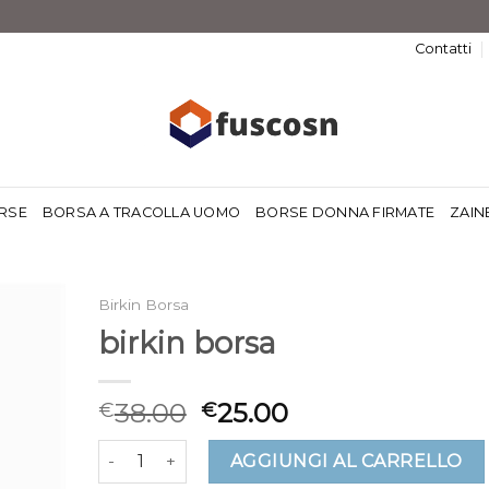
Contatti
RSE
BORSA A TRACOLLA UOMO
BORSE DONNA FIRMATE
ZAIN
Birkin Borsa
birkin borsa
38.00
25.00
€
€
birkin borsa quantità
AGGIUNGI AL CARRELLO