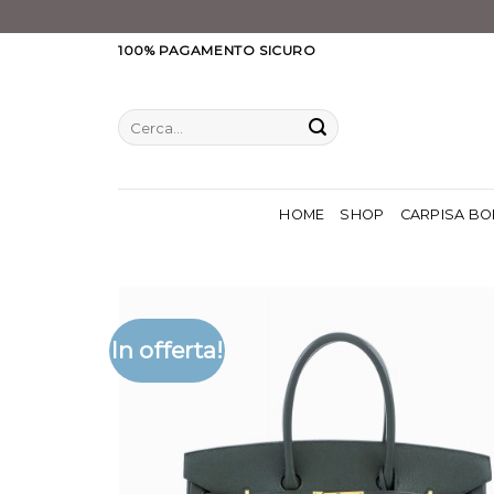
Salta
100% PAGAMENTO SICURO
ai
contenuti
Cerca:
HOME
SHOP
CARPISA BO
In offerta!