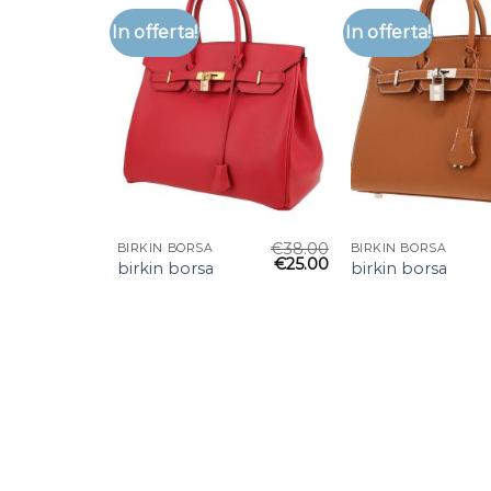
In offerta!
In offerta!
€
38.00
BIRKIN BORSA
BIRKIN BORSA
€
25.00
birkin borsa
birkin borsa