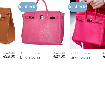
In offerta!
In offerta!
€
42.00
€
41.00
BIRKIN BORSA
BIRKIN BORSA
€
28.00
€
27.00
birkin borsa
birkin borsa