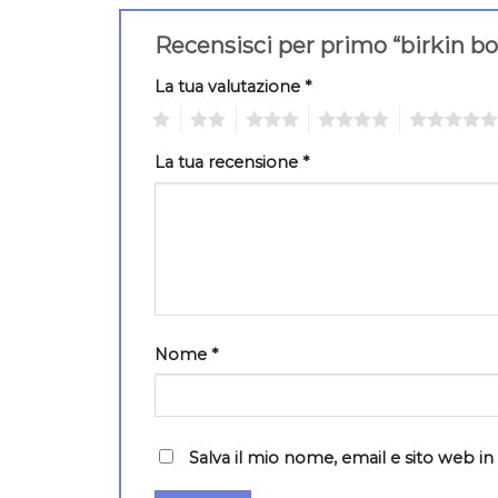
Recensisci per primo “birkin b
La tua valutazione
*
1
2
3
4
5
La tua recensione
*
Nome
*
Salva il mio nome, email e sito web 